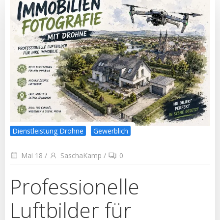
Dienstleistung Drohne
Gewerblich
Mai 18
/
SaschaKamp
/
0
Professionelle
Luftbilder für