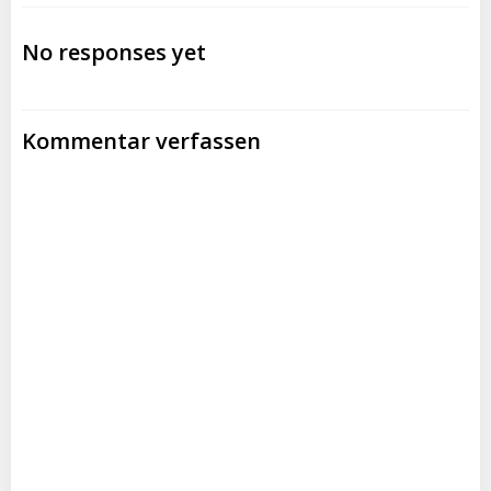
navigation
navigation
No responses yet
Kommentar verfassen