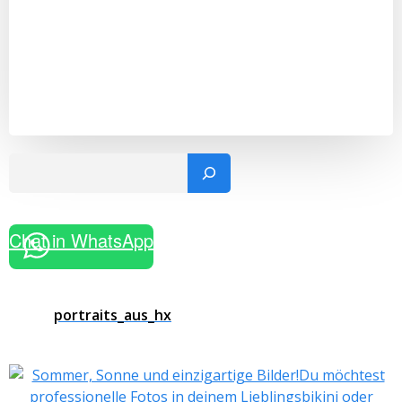
Such
Chat in WhatsApp
portraits_aus_hx