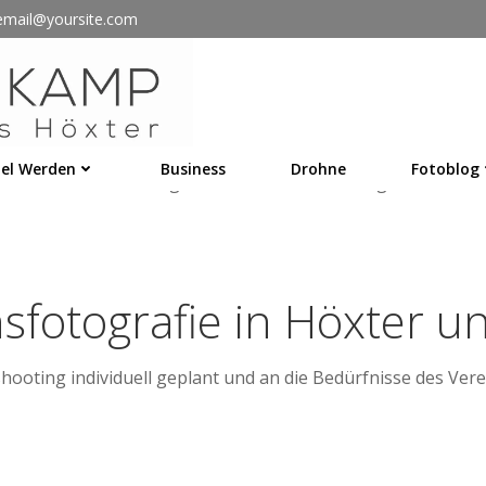
email@yoursite.com
mgeist. Professionelle Vereinsfotos präsentieren euren Ve
chte oder Jubiläen.
el Werden
Business
Drohne
Fotoblog
erein oder andere Organisationen – hochwertige Bilder stä
insfotografie in Höxter
oshooting individuell geplant und an die Bedürfnisse des Ver