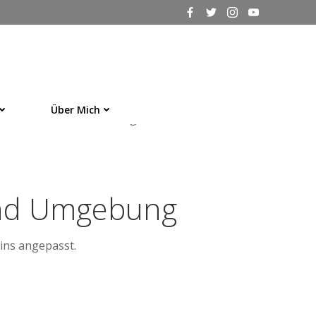
rein modern und einheitlich – für die
Über Mich
rken die Außendarstellung und schaffen bleibende
 und Umgebung
eins angepasst.