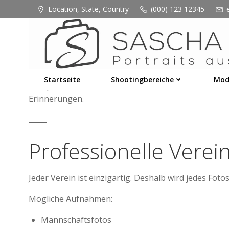
Zum
Location, State, Country
(000) 123 12345
Inhalt
springen
Vereine leben von Gemeinschaft, Engagement und Tea
Vereinswebsite, Social Media, Sponsoren, Presseberi
Startseite
Shootingbereiche
Mod
Ob Sportverein, Musikverein, Feuerwehr, Schützenv
Erinnerungen.
Professionelle Vere
Jeder Verein ist einzigartig. Deshalb wird jedes Fot
Mögliche Aufnahmen:
Mannschaftsfotos