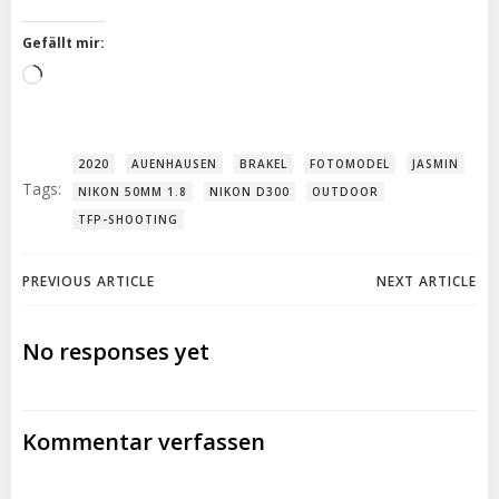
Gefällt mir:
Wird
geladen …
2020
AUENHAUSEN
BRAKEL
FOTOMODEL
JASMIN
Tags:
NIKON 50MM 1.8
NIKON D300
OUTDOOR
TFP-SHOOTING
Post
Post
PREVIOUS ARTICLE
NEXT ARTICLE
navigation
navigation
No responses yet
Kommentar verfassen