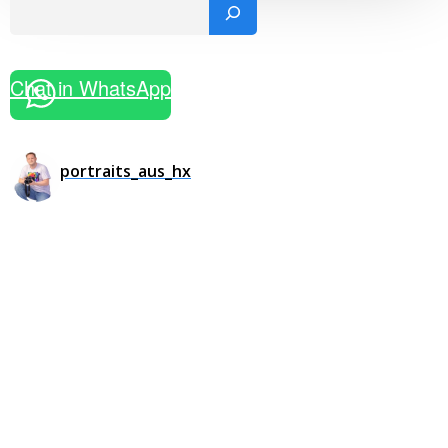
Such
Chat in WhatsApp
portraits_aus_hx