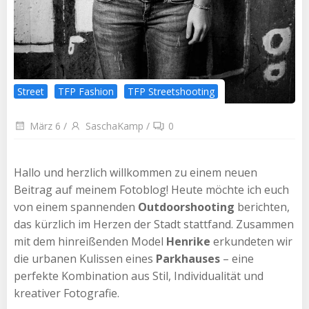
Street
TFP Fashion
TFP Streetshooting
März 6
/
SaschaKamp
/
0
Hallo und herzlich willkommen zu einem neuen
Beitrag auf meinem Fotoblog! Heute möchte ich euch
von einem spannenden
Outdoorshooting
berichten,
das kürzlich im Herzen der Stadt stattfand. Zusammen
mit dem hinreißenden Model
Henrike
erkundeten wir
die urbanen Kulissen eines
Parkhauses
– eine
perfekte Kombination aus Stil, Individualität und
kreativer Fotografie.