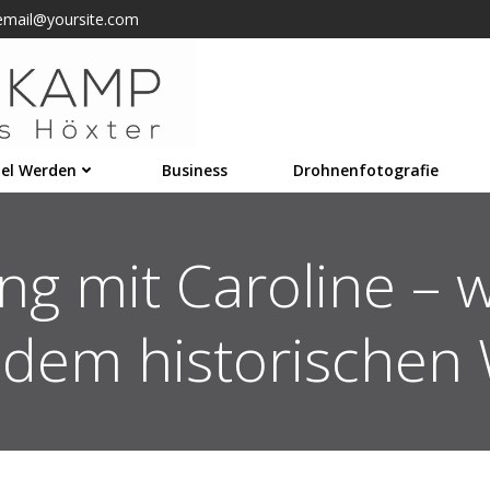
email@yoursite.com
el Werden
Business
Drohnenfotografie
ng mit Caroline –
 dem historischen 