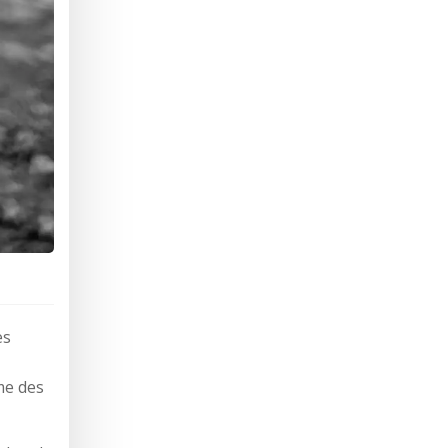
es
me des