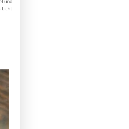
el und
 Licht