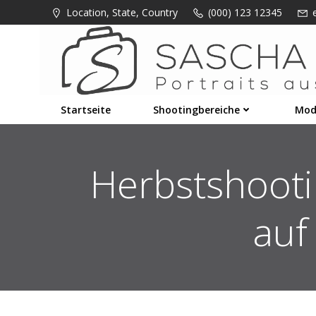
Zum
Location, State, Country
(000) 123 12345
Inhalt
springen
Startseite
Shootingbereiche
Mod
Herbstshooti
auf