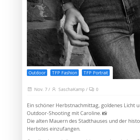
Outdoor
TFP Fashion
TFP Portrait
Nov. 7
/
SaschaKamp
/
0
Ein schöner Herbstnachmittag, goldenes Licht 
Outdoor-Shooting mit Caroline. 📸
Die alten Mauern des Stadthauses und der histor
Herbstes einzufangen.