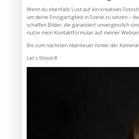
Wenn du ebenfalls Lust auf ein kreatives Fotos
um deine Einzigartigkeit in Szene zu setzen – d
schaffen Bilder, die garantiert unvergesslich si
nutze mein Kontaktformular auf meiner Webseit
Bis zum nächsten Abenteuer hinter der Kamera!
Let´s Shoot !!!