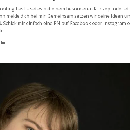
hooting hast – sei es mit einem besonderen Konzept oder ei
ann melde dich bei mir! Gemeinsam setzen wir deine Ideen u
nd. Schick mir einfach eine PN auf Facebook oder Instagram 
e.
 📸