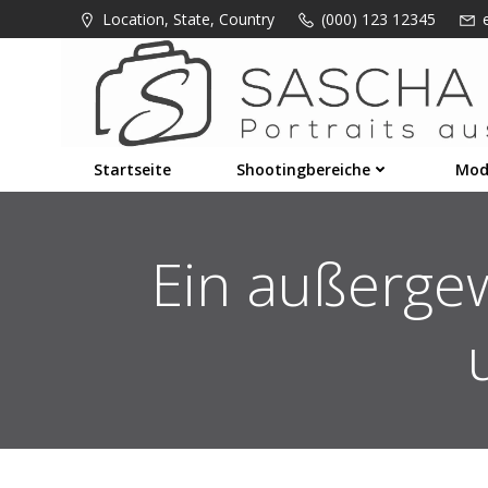
Zum
Location, State, Country
(000) 123 12345
Inhalt
springen
Startseite
Shootingbereiche
Mod
Ein außergew