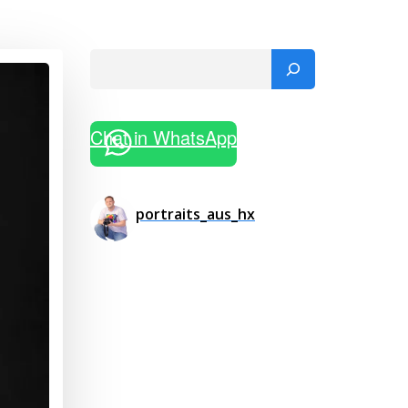
Suchen
Chat in WhatsApp
portraits_aus_hx