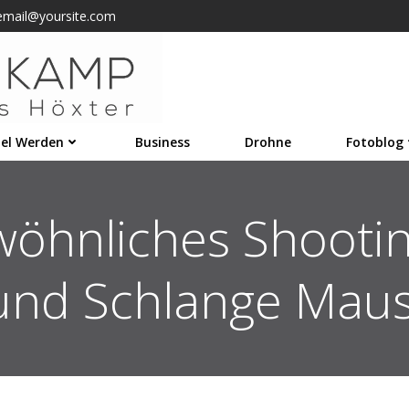
email@yoursite.com
el Werden
Business
Drohne
Fotoblog
öhnliches Shootin
und Schlange Maus