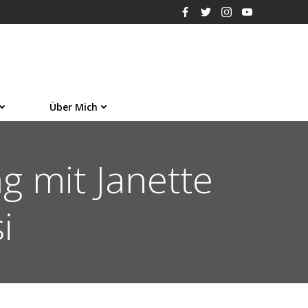
Über Mich
g mit Janette
i