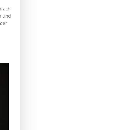
nfach,
m und
oder