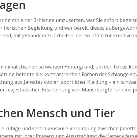
wagen
oting mit einer Schlange umzusetzen, war Sie sofort begeist
er tierischen Begleitung und war bereit, dieses außergewöh
rend, mit jemandem zu arbeiten, der so offen für kreative Id
n minimalistischen schwarzen Hintergrund, um den Fokus ko
Setting betonte die kontrastreichen Farben der Schlange so
hung aus Janettes cooler, sportlicher Kleidung – ein schwa
er majestätischen Erscheinung von Mausi sorgte für eine p
chen Mensch und Tier
e ruhige und vertrauensvolle Verbindung zwischen Janette
anette mit ihrer Präsenz und Ausstrahlung die Kamera fesse