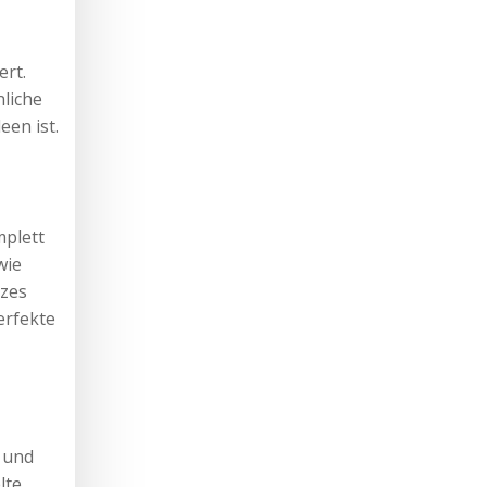
ert.
nliche
een ist.
mplett
wie
rzes
erfekte
 und
lte,