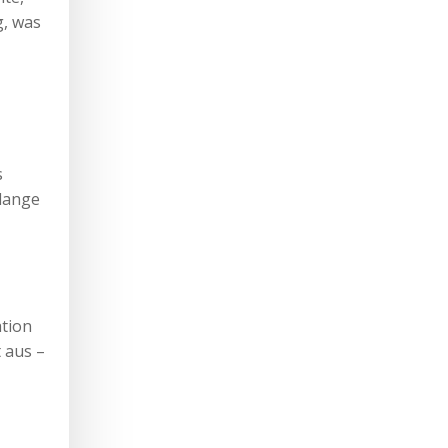
g, was
s
hlange
ation
 aus –