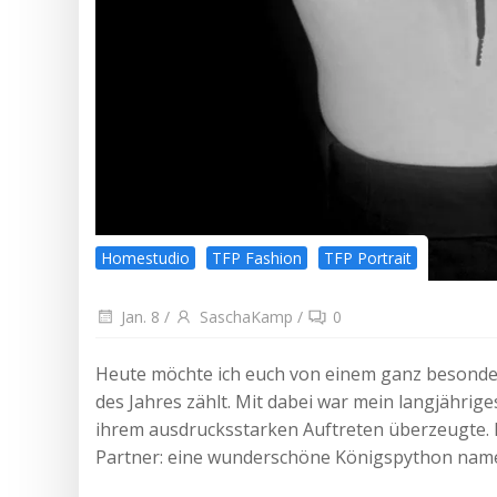
Homestudio
TFP Fashion
TFP Portrait
Jan. 8
/
SaschaKamp
/
0
Heute möchte ich euch von einem ganz besonder
des Jahres zählt. Mit dabei war mein langjährig
ihrem ausdrucksstarken Auftreten überzeugte. 
Partner: eine wunderschöne Königspython name