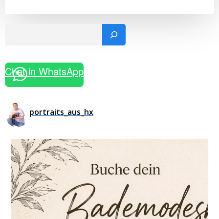
Such
Chat in WhatsApp
portraits_aus_hx