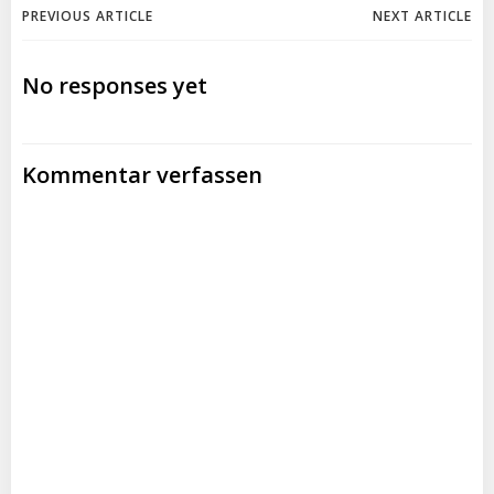
Post
Post
PREVIOUS ARTICLE
NEXT ARTICLE
navigation
navigation
No responses yet
Kommentar verfassen