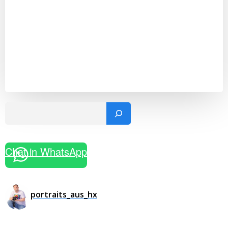
Such
Chat in WhatsApp
portraits_aus_hx