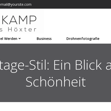
email@yoursite.com
el Werden
Business
Drohnenfotografie
age-Stil: Ein Blick 
Schönheit