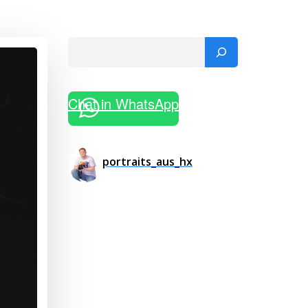
Suchen
Chat in WhatsApp
portraits_aus_hx