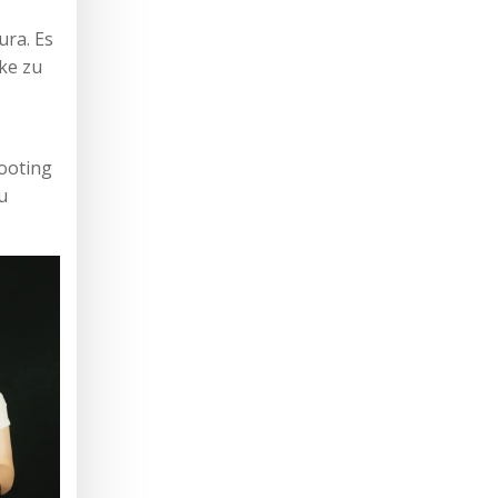
ura. Es
cke zu
ooting
u