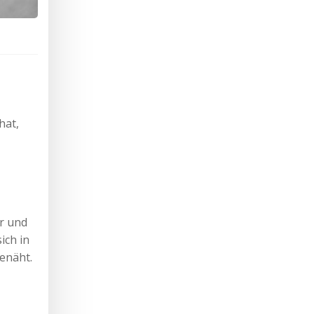
hat,
r und
ich in
genäht.