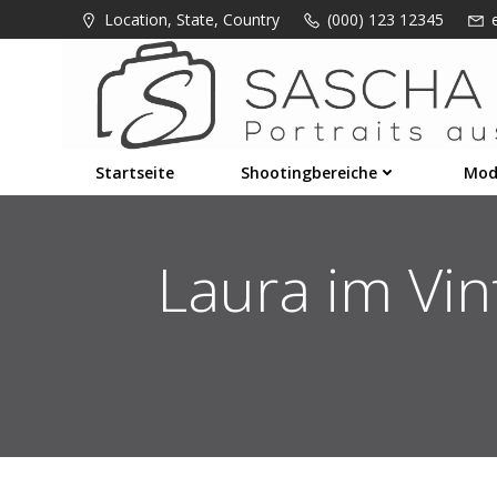
Zum
Location, State, Country
(000) 123 12345
Inhalt
springen
Startseite
Shootingbereiche
Mod
Laura im Vint