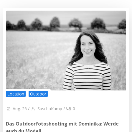
Location
Outdoor
Aug. 26
/
SaschaKamp
/
0
Das Outdoorfotoshooting mit Dominika: Werde
auch du Model!