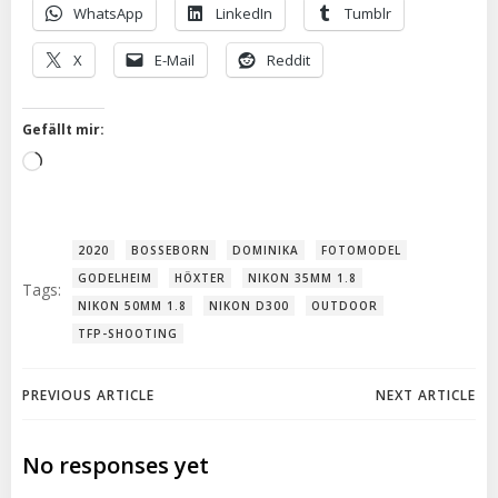
WhatsApp
LinkedIn
Tumblr
X
E-Mail
Reddit
Gefällt mir:
Wird
geladen …
2020
BOSSEBORN
DOMINIKA
FOTOMODEL
GODELHEIM
HÖXTER
NIKON 35MM 1.8
Tags:
NIKON 50MM 1.8
NIKON D300
OUTDOOR
TFP-SHOOTING
Post
Post
PREVIOUS ARTICLE
NEXT ARTICLE
navigation
navigation
No responses yet