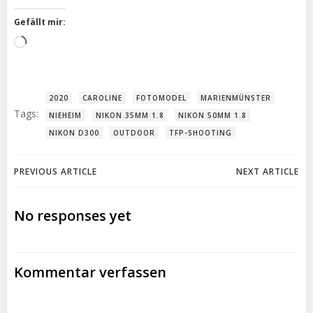
Gefällt mir:
Wird
geladen …
2020
CAROLINE
FOTOMODEL
MARIENMÜNSTER
Tags:
NIEHEIM
NIKON 35MM 1.8
NIKON 50MM 1.8
NIKON D300
OUTDOOR
TFP-SHOOTING
Post
Post
PREVIOUS ARTICLE
NEXT ARTICLE
navigation
navigation
No responses yet
Kommentar verfassen