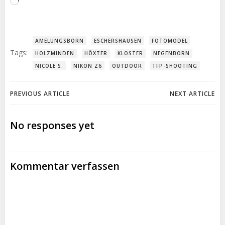
Wird
geladen …
AMELUNGSBORN
ESCHERSHAUSEN
FOTOMODEL
Tags:
HOLZMINDEN
HÖXTER
KLOSTER
NEGENBORN
NICOLE S.
NIKON Z6
OUTDOOR
TFP-SHOOTING
Post
Post
PREVIOUS ARTICLE
NEXT ARTICLE
navigation
navigation
No responses yet
Kommentar verfassen