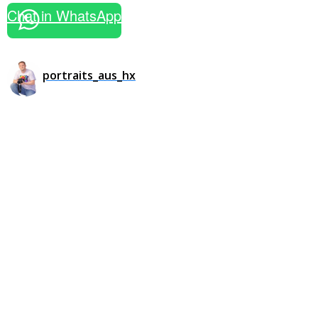
Chat in WhatsApp
portraits_aus_hx