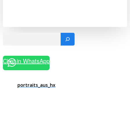
Such
Chat in WhatsApp
portraits_aus_hx