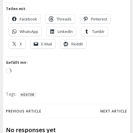
Teilen mit:
Facebook
Threads
Pinterest
WhatsApp
LinkedIn
Tumblr
X
E-Mail
Reddit
Gefällt mir:
Wird
geladen …
Tags:
HÖXTER
Post
Post
PREVIOUS ARTICLE
NEXT ARTICLE
navigation
navigation
No responses yet