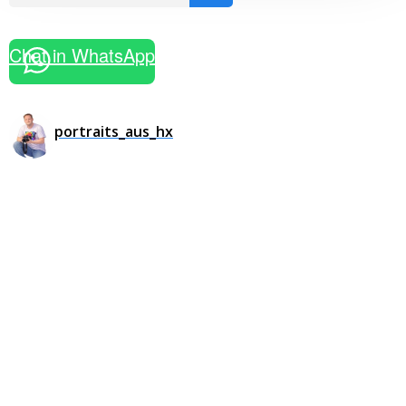
Chat in WhatsApp
portraits_aus_hx