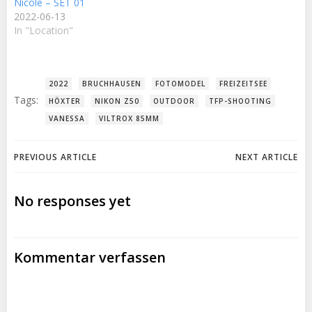
Nicole – SET 01
2022-06-13
In "Location"
2022
BRUCHHAUSEN
FOTOMODEL
FREIZEITSEE
Tags:
HÖXTER
NIKON Z50
OUTDOOR
TFP-SHOOTING
VANESSA
VILTROX 85MM
Post
Post
PREVIOUS ARTICLE
NEXT ARTICLE
navigation
navigation
No responses yet
Kommentar verfassen