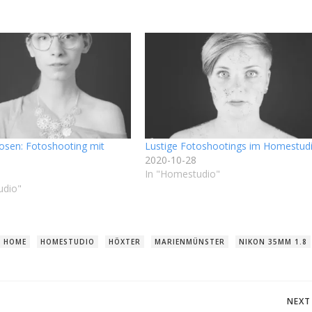
 Posen: Fotoshooting mit
Lustige Fotoshootings im Homestud
2020-10-28
In "Homestudio"
udio"
HOME
HOMESTUDIO
HÖXTER
MARIENMÜNSTER
NIKON 35MM 1.8
Post
NEXT