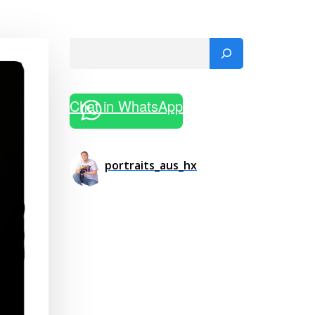
Suchen
Chat in WhatsApp
portraits_aus_hx