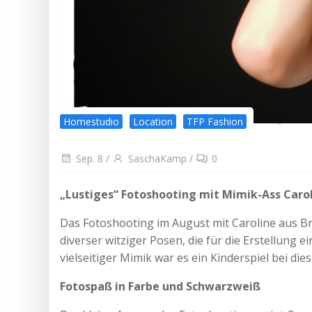
Homestudio
Location
TFP Fashion
Sep. 8
/
SaschaKamp
/
0
„Lustiges“ Fotoshooting mit Mimik-Ass Caro
Das Fotoshooting im August mit Caroline aus B
diverser witziger Posen, die für die Erstellung e
vielseitiger Mimik war es ein Kinderspiel bei di
Fotospaß in Farbe und Schwarzweiß