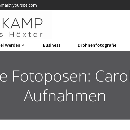
email@yoursite.com
el Werden
Business
Drohnenfotografie
e Fotoposen: Carol
Aufnahmen