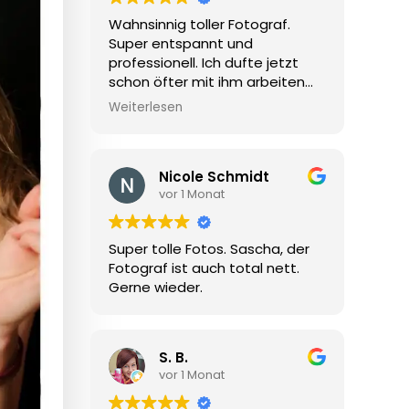
Wahnsinnig toller Fotograf.
Super entspannt und
professionell. Ich dufte jetzt
schon öfter mit ihm arbeiten
und es macht immer riesen
Weiterlesen
Spaß und die Atmosphäre ist
jedes Mal super. Und die
Ergebnisse erst. Ich bin in jedes
Nicole Schmidt
einzelne seiner Bilder verliebt.
vor 1 Monat
Super Fotograf für Anfänger
und erfahrene Models. Er geht
auf die Wünsche des Models
Super tolle Fotos. Sascha, der
ein und unterstützt wo Hilfe
Fotograf ist auch total nett.
benötigt wird.
Gerne wieder.
Klare Empfehlung für jeden der
schöne casual Bilder möchte
oder Lust auf ein
außergewöhnliches Shooting
S. B.
Erlebnis hat.
vor 1 Monat