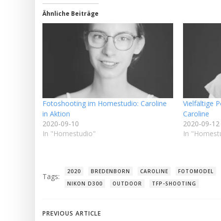
Ähnliche Beiträge
Fotoshooting im Homestudio: Caroline
Vielfältige
in Aktion
Caroline
2020-09-10
2020-09-12
In "Homestudio"
In "Homest
2020
BREDENBORN
CAROLINE
FOTOMODEL
Tags:
NIKON D300
OUTDOOR
TFP-SHOOTING
Post
PREVIOUS ARTICLE