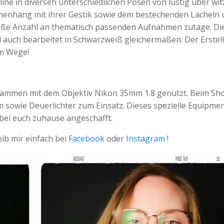
ine in diversen unterschiedlichen Posen von lustig über witz
menhang mit ihrer Gestik sowie dem bestechenden Lächeln 
oße Anzahl an thematisch passenden Aufnahmen zutage. Di
nd auch bearbeitet in Schwarzweiß gleichermaßen. Der Erstel
im Wege!
sammen mit dem Objektiv Nikon 35mm 1.8 genutzt. Beim Sh
owie Deuerlichter zum Einsatz. Dieses spezielle Equipme
ei euch zuhause angeschafft.
ib mir einfach bei
Facebook
oder
Instagram
!