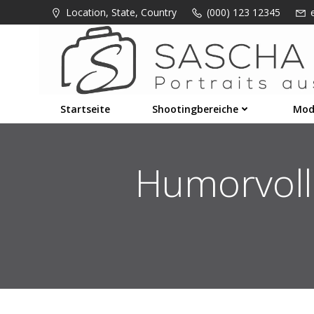
Zum
Location, State, Country
(000) 123 12345
Inhalt
springen
Startseite
Shootingbereiche
Mod
Humorvoll