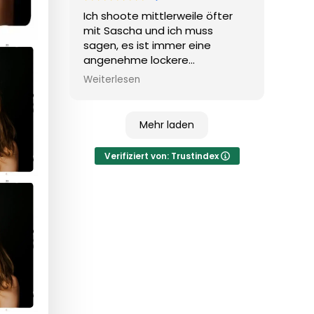
Ich shoote mittlerweile öfter
mit Sascha und ich muss
sagen, es ist immer eine
angenehme lockere
Atmosphäre und wir haben viel
Weiterlesen
Spaß dabei...Zudem entstehen
dabei immer viele tolle Bilder
...Ich kann Sascha wirklich nur
Mehr laden
jedem empfehlen...
Verifiziert von: Trustindex