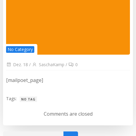
No Category
Dez. 18
/
SaschaKamp
/
0
[mailpoet_page]
Tags:
NO TAG
Comments are closed
Such